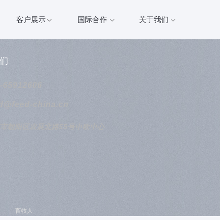
客户展示
国际合作
关于我们
们
-65912606
d@feed-china.cn
市朝阳区农展北路55号中欧中心
网
畜牧人