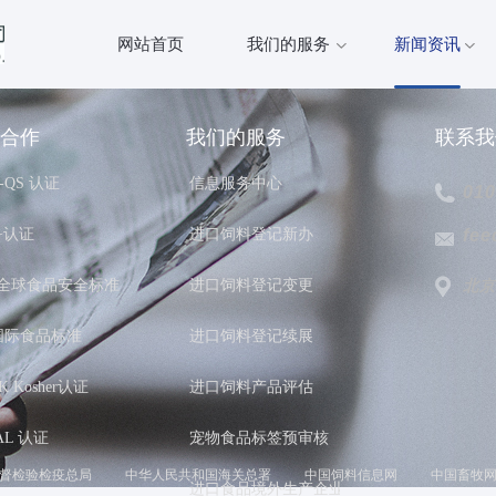
网站首页
我们的服务
新闻资讯
合作
我们的服务
联系我
I-QS 认证
信息服务中心
010
+认证
进口饲料登记新办
fee
C 全球食品安全标准
进口饲料登记变更
北京
 国际食品标准
进口饲料登记续展
K Kosher认证
进口饲料产品评估
AL 认证
宠物食品标签预审核
督检验检疫总局
中华人民共和国海关总署
中国饲料信息网
中国畜牧
进口食品境外生产企业注册