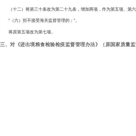
（十二）将第三十条改为第二十九条，增加两项，作为第五项、第六项
“（六）拒不接受海关监督管理的；”。
将原第五项改为第七项。
三、对《进出境粮食检验检疫监督管理办法》（原国家质量监
238号、第240号、第243号修正）作出修改
（一）将第一条修改为：“根据《中华人民共和国进出境动植物检疫法
人民共和国食品安全法》及其实施条例、《中华人民共和国进出口商品
《国务院关于加强食品等产品安全监督管理的特别规定》等有关法律、行
（二）将第二十六条第一项修改为：“具有法人资格，在市场监督管理
（三）将第二十六条第二项、第四十一条中的“2年”修改为“3年”。
（四）将第三十条第一款中的“对经检验检疫符合要求，或者通过有效
规定签发《出境货物换证凭单》。输入国家或者地区要求出具检验检疫证
地区要求出具检验检疫证书的，经检验检疫符合要求，或者通过有效除