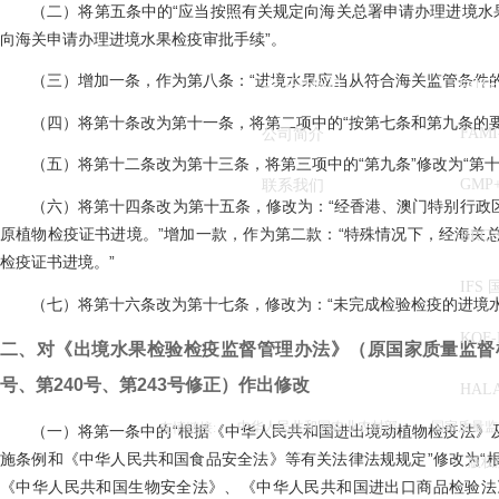
（二）将第五条中的“应当按照有关规定向海关总署申请办理进境水果
向海关申请办理进境水果检疫审批手续”。
（三）增加一条，作为第八条：“进境水果应当从符合海关监管条件的
关于我们
国际
（四）将第十条改为第十一条，将第二项中的“按第七条和第九条的要求
FAM
公司简介
（五）将第十二条改为第十三条，将第三项中的“第九条”修改为“第十
GMP
联系我们
（六）将第十四条改为第十五条，修改为：“经香港、澳门特别行政区
原植物检疫证书进境。”增加一款，作为第二款：“特殊情况下，经海关
BR
检疫证书进境。”
IFS
（七）将第十六条改为第十七条，修改为：“未完成检验检疫的进境水
KOF-
二、对《出境水果检验检疫监督管理办法》（原国家质量监督检
号、第240号、第243号修正）作出修改
HAL
中华人民共和国农业农村部
国家质量监
友情链接:
（一）将第一条中的“根据《中华人民共和国进出境动植物检疫法》及
施条例和《中华人民共和国食品安全法》等有关法律法规规定”修改为“
版权
《中华人民共和国生物安全法》、《中华人民共和国进出口商品检验法